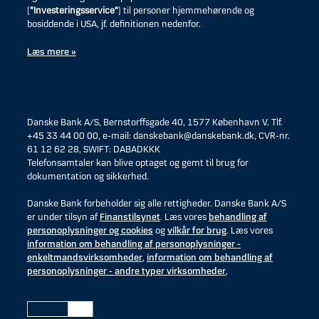
(
”Investeringsservice”
) til personer hjemmehørende og
bosiddende i USA, jf. definitionen nedenfor.
Læs mere »
Danske Bank A/S, Bernstorffsgade 40, 1577 København V. Tlf.
+45 33 44 00 00, e-mail: danskebank@danskebank.dk, CVR-nr.
61 12 62 28, SWIFT: DABADKKK
Telefonsamtaler kan blive optaget og gemt til brug for
dokumentation og sikkerhed.
Danske Bank forbeholder sig alle rettigheder. Danske Bank A/S
er under tilsyn af
Finanstilsynet
. Læs vores
behandling af
personoplysninger og cookies
og
vilkår for brug
. Læs vores
information om behandling af personoplysninger -
enkeltmandsvirksomheder
,
information om behandling af
personoplysninger - andre typer virksomheder
,