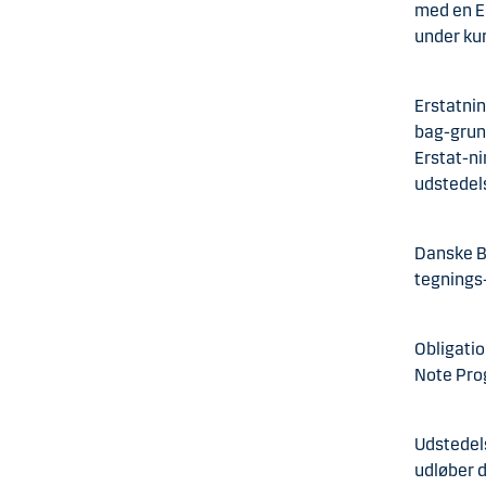
med en Er
under ku
Erstatni
bag-grund
Erstat-ni
udstedel
Danske Ba
tegnings
Obligati
Note Pro
Udstedel
udløber 