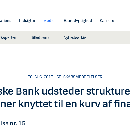
lations
Indsigter
Medier
Bæredygtighed
Karriere
Eksperter
Billedbank
Nyhedsarkiv
30. AUG. 2013 – SELSKABSMEDDELELSER
ke Bank udsteder struktur
ner knyttet til en kurv af fi
se nr. 15