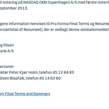
til notering på NASDAQ OMX Copenhagen A/S med første noter
september 2013.
igere information henvises til Pro Forma Final Terms og Resum
ersættelse af Resumeet), der er vedlagt denne selskabsmeddel
g hilsen
ank A/S
ersoner:
ektør Peter Kjær Holm, telefon 45 12 84 85
Steen Blaafalk, telefon 45 14 63 60
ary Final Terms and Summary