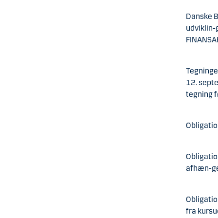
Danske Ba
udviklin-
FINANSAK
Tegningen
12. septe
tegning f
Obligatio
Obligatio
afhæn-ger
Obligati
fra kursu