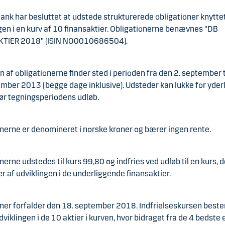
nk har besluttet at udstede strukturerede obligationer knyttet 
gen i en kurv af 10 finansaktier. Obligationerne benævnes "DB
TIER 2018" (ISIN NO0010686504).
 af obligationerne finder sted i perioden fra den 2. september t
mber 2013 (begge dage inklusive). Udsteder kan lukke for yder
ør tegningsperiodens udløb.
nerne er denomineret i norske kroner og bærer ingen rente.
nerne udstedes til kurs 99,80 og indfries ved udløb til en kurs, d
 af udviklingen i de underliggende finansaktier.
oner forfalder den 18. september 2018. Indfrielseskursen bes
dviklingen i de 10 aktier i kurven, hvor bidraget fra de 4 bedste 