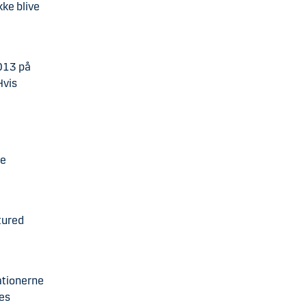
kke blive
2013 på
Hvis
de
tured
ationerne
ges