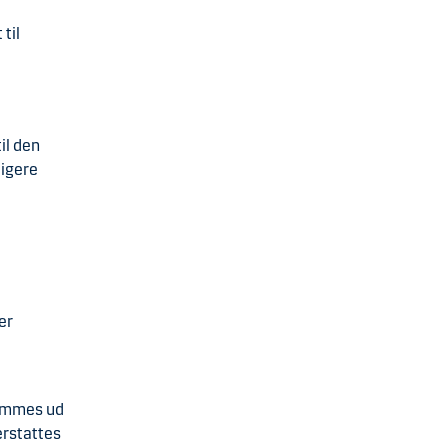
til
il den
ligere
er
temmes ud
erstattes