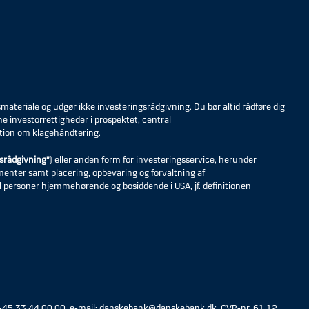
eriale og udgør ikke investeringsrådgivning. Du bør altid rådføre dig
ne investorrettigheder i prospektet, central
tion om klagehåndtering.
srådgivning”
) eller anden form for investeringsservice, herunder
umenter samt placering, opbevaring og forvaltning af
til personer hjemmehørende og bosiddende i USA, jf. definitionen
 +45 33 44 00 00, e-mail: danskebank@danskebank.dk, CVR-nr. 61 12