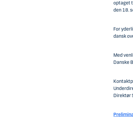
optaget 
den 18. 
For yderl
dansk ov
Med venli
Danske B
Kontaktp
Underdir
Direktør 
Prelimin