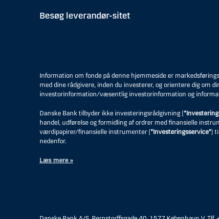
Besøg leverandør-sitet
Information om fonde på denne hjemmeside er markedsføringsmat
med dine rådgivere, inden du investerer, og orientere dig om di
investorinformation/væsentlig investorinformation og informa
Danske Bank tilbyder ikke investeringsrådgivning (
”Investering
handel, udførelse og formidling af ordrer med finansielle instr
værdipapirer/finansielle instrumenter (
”Investeringsservice”
) 
nedenfor.
Læs mere »
Danske Bank A/S, Bernstorffsgade 40, 1577 København V. Tlf.