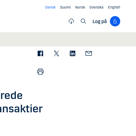
Dansk
Suomi
Norsk
Svenska
English
Log på
erede
nansaktier