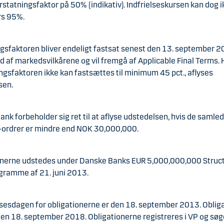
statningsfaktor på 50% (indikativ). Indfrielseskursen kan dog i
rs 95%.
ngsfaktoren bliver endeligt fastsat senest den 13. september 
 af markedsvilkårene og vil fremgå af Applicable Final Terms. 
ngsfaktoren ikke kan fastsættes til minimum 45 pct., aflyses
sen.
nk forbeholder sig ret til at aflyse udstedelsen, hvis de samle
-ordrer er mindre end NOK 30,000,000.
onerne udstedes under Danske Banks EUR 5,000,000,000 Struc
gramme af 21. juni 2013.
sesdagen for obligationerne er den 18. september 2013. Oblig
den 18. september 2018. Obligationerne registreres i VP og sø