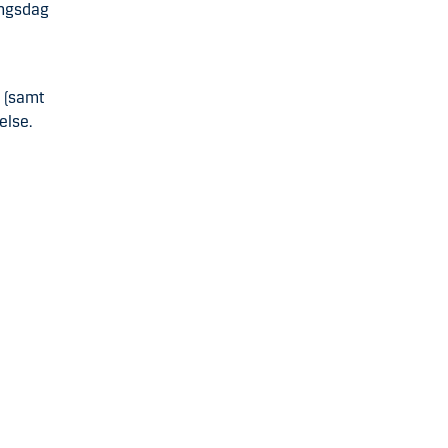
ingsdag
e (samt
else.