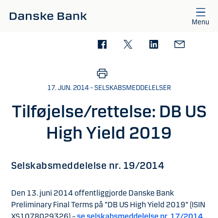
Gå til hovedindhold
Menu
17. JUN. 2014 – SELSKABSMEDDELELSER
Tilføjelse/rettelse: DB US
High Yield 2019
Selskabsmeddelelse nr. 19/2014
Den 13. juni 2014 offentliggjorde Danske Bank
Preliminary Final Terms på ”DB US High Yield 2019” (ISIN
XS1078029326) –
se selskabsmeddelelse nr. 17/2014
.