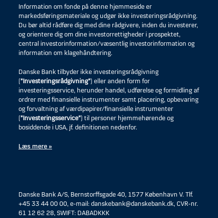
Information om fonde på denne hjemmeside er
markedsføringsmateriale og udgør ikke investeringsrådgivning.
Du bør altid rådføre dig med dine rådgivere, inden du investerer,
og orientere dig om dine investorrettigheder i prospektet,
central investorinformation/væsentlig investorinformation og
information om klagehåndtering.
Danske Bank tilbyder ikke investeringsrådgivning
(
”Investeringsrådgivning”
) eller anden form for
investeringsservice, herunder handel, udførelse og formidling af
ordrer med finansielle instrumenter samt placering, opbevaring
og forvaltning af værdipapirer/finansielle instrumenter
(
”Investeringsservice”
) til personer hjemmehørende og
bosiddende i USA, jf. definitionen nedenfor.
Læs mere »
Danske Bank A/S, Bernstorffsgade 40, 1577 København V. Tlf.
+45 33 44 00 00, e-mail: danskebank@danskebank.dk, CVR-nr.
61 12 62 28, SWIFT: DABADKKK