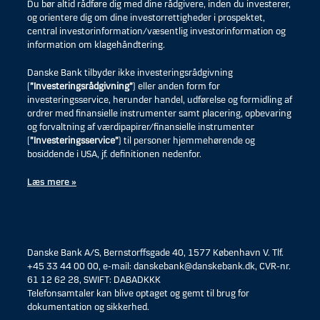
Du bør altid rådføre dig med dine rådgivere, inden du investerer,
og orientere dig om dine investorrettigheder i prospektet,
central investorinformation/væsentlig investorinformation og
information om klagehåndtering.
Danske Bank tilbyder ikke investeringsrådgivning
(
”Investeringsrådgivning”
) eller anden form for
investeringsservice, herunder handel, udførelse og formidling af
ordrer med finansielle instrumenter samt placering, opbevaring
og forvaltning af værdipapirer/finansielle instrumenter
(
”Investeringsservice”
) til personer hjemmehørende og
bosiddende i USA, jf. definitionen nedenfor.
Læs mere »
Danske Bank A/S, Bernstorffsgade 40, 1577 København V. Tlf.
+45 33 44 00 00, e-mail: danskebank@danskebank.dk, CVR-nr.
61 12 62 28, SWIFT: DABADKKK
Telefonsamtaler kan blive optaget og gemt til brug for
dokumentation og sikkerhed.