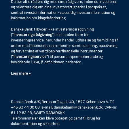
Du bør altid rådføre dig med dine rådgivere, inden du investerer,
og orientere dig om dine investorrettigheder i prospektet,
central investorinformation/væsentlig investorinformation og
information om klagehåndtering.
Danske Bank tilbyder ikke investeringsrådgivning
(
”Investeringsrådgivning”
) eller anden form for
investeringsservice, herunder handel, udførelse og formidling af
ordrer med finansielle instrumenter samt placering, opbevaring
og forvaltning af værdipapirer/finansielle instrumenter
(
”Investeringsservice”
) til personer hjemmehørende og
bosiddende i USA, jf. definitionen nedenfor.
Læs mere »
Danske Bank A/S, Bernstorffsgade 40, 1577 København V. Tlf.
+45 33 44 00 00, e-mail: danskebank@danskebank.dk, CVR-nr.
61 12 62 28, SWIFT: DABADKKK
Telefonsamtaler kan blive optaget og gemt til brug for
dokumentation og sikkerhed.