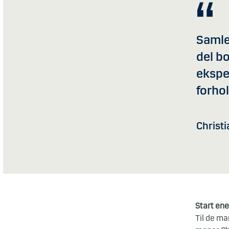
Samlet
del bo
eksper
forhol
Christi
Start en
Til de ma