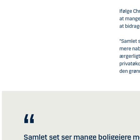
Ifølge Ch
at mange 
at bidrag
”Samlet s
mere nabo
ærgerligt
privatøko
den grønn
Samlet set ser mange boligejere me