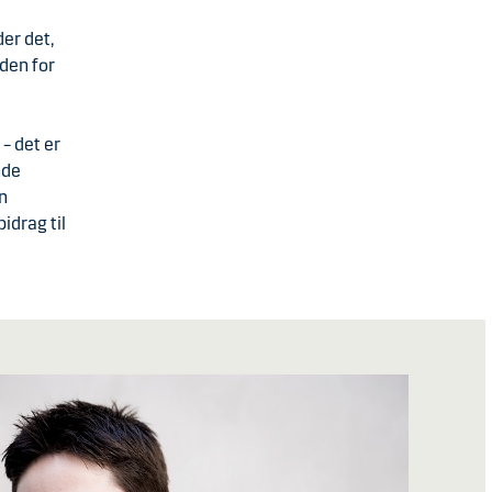
er det,
den for
– det er
nde
æn
idrag til