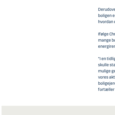
Derudover
boligen e
hvordan d
Ifølge Ch
mange bol
energiren
”I en tid
skulle st
mulige ge
vores ak
boligeje
fortæller