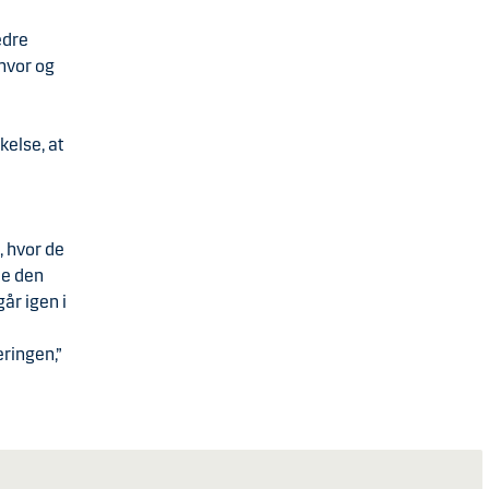
edre
 hvor og
kelse, at
, hvor de
de den
år igen i
ringen,”