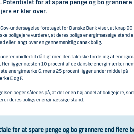
. Potentialet for at spare penge og bo grønnere 
ere er klar over.
uGov-undersøgelse foretaget for Danske Bank viser, at knap 90
ske boligejere vurderer, at deres boligs energimæssige stand e
d eller langt over en gennemsnitlig dansk bolig.
nerer imidlertid dårligt med den faktiske fordeling af energim
 Her ligger næsten 10 procent af de danske energimærker nem
igste energimærke G, mens 25 procent ligger under middel på
rke E og F.
lsen peger således på, at der er en høj andel af boligejere, so
erer deres boligs energimæssige stand.