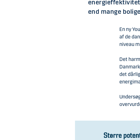
energieffektivitet
end mange boligej
En ny Yo
af de dan
niveau me
Det harmo
Danmark.
det dårl
energimæ
Undersøge
overvurd