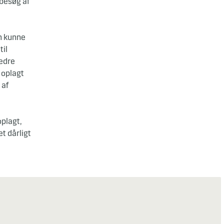
 besøg af
om kunne
til
bedre
 oplagt
 af
oplagt,
et dårligt