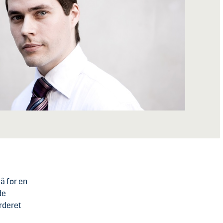
å for en
de
urderet