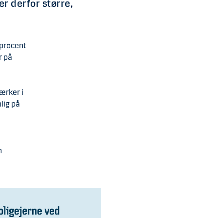
er derfor større,
 procent
r på
ærker i
lig på
m