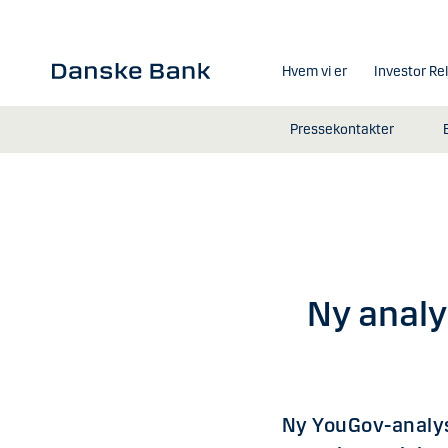
Gå til hovedindhold
Hvem vi er
Investor Re
Pressekontakter
Ny analy
Ny YouGov-analys