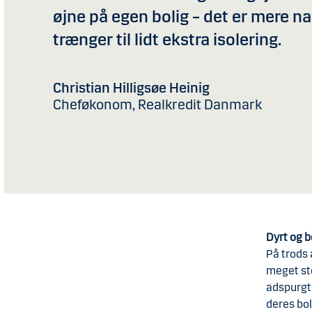
øjne på egen bolig – det er mere na
trænger til lidt ekstra isolering.
Christian Hilligsøe Heinig
Cheføkonom, Realkredit Danmark
Dyrt og 
På trods 
meget sto
adspurgte
deres bo