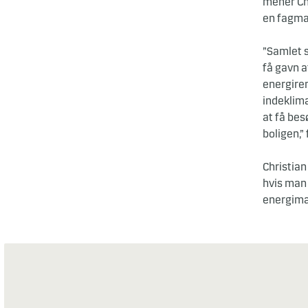
mener Chr
en fagma
”Samlet s
få gavn a
energiren
indeklima
at få bes
boligen,”
Christian
hvis man 
energimæ