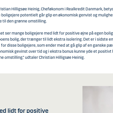
ristian Hilligsøe Heinig, Cheføkonom i Realkredit Danmark, betyd
boligejere potentielt går glip en økonomisk genvist og mulighe
e til den grønne omstilling.
et ser mange boligejere med lidt for positive øjne på egen bolig 
ens bolig, der trænger til lidt ekstra isolering. Det er i sidste e
 for disse boligejere, som ender med at gå glip af en ganske p
nomisk gevinst over tid og i ekstra bonus kunne yde et positivt b
e omstilling,” udtaler Christian Hilligsøe Heinig.
d lidt for positive