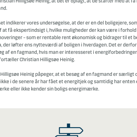
istian Hilligsøe Heinig, at det er oplagt, at de starter med at få
nd.
et indikerer vores undersøgelse, at der er en del boligejere, s
f at få ekspertindsigt i, hvilke muligheder der kan være i forhold 
overinger – som er rentable rent økonomisk og bidrager til et 
, der løfter ens nytteværdi af boligen i hverdagen. Det er derfor
øg af en fagmand, hvis man er interesseret i energiforbedringer
 fortæller Christian Hilligsøe Heinig.
 Hilligsøe Heinig påpeger, at et besøg af en fagmand er særligt 
ikke i de senere år har fået et energitjek og samtidig har enten 
rke eller ikke kender sin boligs energimærke.