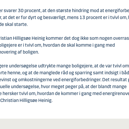
 svarer 30 procent, at den største hindring mod at energiforb
r, at det er for dyrt og besværligt, mens 13 procent er i tvivl om,
e skal starte.
ristian Hilligsøe Heinig kommer det dog ikke som nogen overras
igejere er i tvivl om, hvordan de skal komme i gang med
overing af boligen.
ligere undersøgelse udtrykte mange boligejere, at de var tvivl om
arte henne, og at de manglede råd og sparring samt indsigt i bå
vinst og omkostningerne ved energiforbedringer. Det resultat g
tuelle undersøgelse, hvor meget peger på, at der blandt mange
re hersker tvivl om, hvordan de kommer i gang med energirenove
 Christian Hilligsøe Heinig.