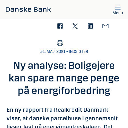
Gå til hovedindhold
Menu
31. MAJ. 2021 – INDSIGTER
Ny analyse: Boligejere
kan spare mange penge
på energiforbedring
En ny rapport fra Realkredit Danmark
viser, at danske parcelhuse i gennemsnit
ligger lavt på energimærkeskalaen. Det