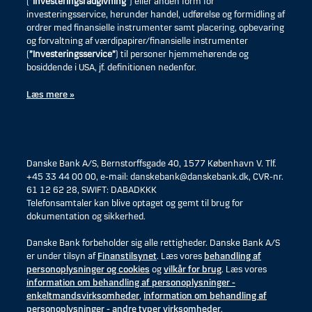
(
”Investeringsrådgivning”
) eller anden form for
investeringsservice, herunder handel, udførelse og formidling af
ordrer med finansielle instrumenter samt placering, opbevaring
og forvaltning af værdipapirer/finansielle instrumenter
(
”Investeringsservice”
) til personer hjemmehørende og
bosiddende i USA, jf. definitionen nedenfor.
Læs mere »
Danske Bank A/S, Bernstorffsgade 40, 1577 København V. Tlf.
+45 33 44 00 00, e-mail: danskebank@danskebank.dk, CVR-nr.
61 12 62 28, SWIFT: DABADKKK
Telefonsamtaler kan blive optaget og gemt til brug for
dokumentation og sikkerhed.
Danske Bank forbeholder sig alle rettigheder. Danske Bank A/S
er under tilsyn af
Finanstilsynet
. Læs vores
behandling af
personoplysninger og cookies
og
vilkår for brug
. Læs vores
information om behandling af personoplysninger -
enkeltmandsvirksomheder
,
information om behandling af
personoplysninger - andre typer virksomheder
,