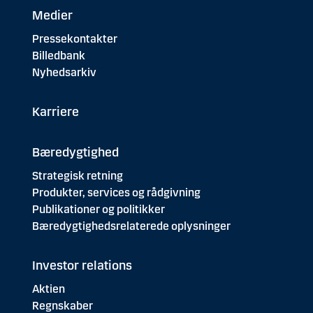
Medier
59
Horsens
172.581
Pressekontakter
60
Ikast-Brande
160.016
Billedbank
Nyhedsarkiv
61
Fredericia
158.366
62
Odsherred
158.167
Karriere
63
Svendborg
154.378
Bæredygtighed
64
Kolding
148.043
Strategisk retning
Produkter, services og rådgivning
65
Læsø
147.866
Publikationer og politikker
Bæredygtighedsrelaterede oplysninger
66
Sorø
137.905
67
Nordfyns
129.346
Investor relations
Aktien
68
Aabenraa
125.429
Regnskaber