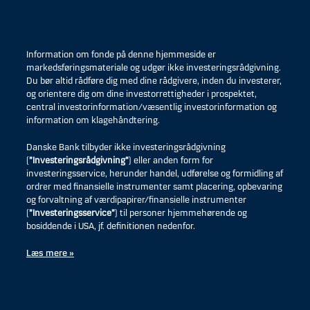
80
Struer
69.562
81
Vejen
68.735
Information om fonde på denne hjemmeside er
markedsføringsmateriale og udgør ikke investeringsrådgivning.
Du bør altid rådføre dig med dine rådgivere, inden du investerer,
82
Lolland
64.702
og orientere dig om dine investorrettigheder i prospektet,
central investorinformation/væsentlig investorinformation og
83
Thisted
59.877
information om klagehåndtering.
84
Faaborg-Midtfyn
57.665
Danske Bank tilbyder ikke investeringsrådgivning
(
”Investeringsrådgivning”
) eller anden form for
85
Hjørring
51.973
investeringsservice, herunder handel, udførelse og formidling af
ordrer med finansielle instrumenter samt placering, opbevaring
og forvaltning af værdipapirer/finansielle instrumenter
86
Guldborgsund
50.565
(
”Investeringsservice”
) til personer hjemmehørende og
bosiddende i USA, jf. definitionen nedenfor.
87
Lemvig
48.262
Læs mere »
88
Rebild
43.625
89
Vesthimmerlands
39.166