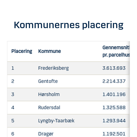
Kommunernes placering
Gennemsnitlig sti
Placering
Kommune
pr. parcelhusej
1
Frederiksberg
3.613.693
2
Gentofte
2.214.337
3
Hørsholm
1.401.196
4
Rudersdal
1.325.588
5
Lyngby-Taarbæk
1.293.944
6
Dragør
1.192.501