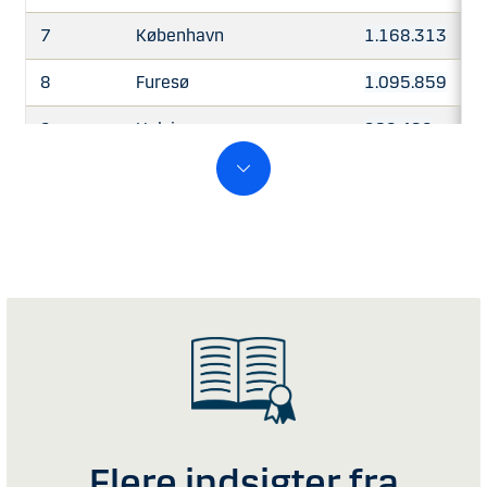
7
København
1.168.313
8
Furesø
1.095.859
9
Helsingør
920.480
10
Furesø
894.323
11
Hvidovre
886.353
12
Gladsaxe
784.184
13
Glostrup
778.433
14
Fredensborg
762.593
15
Ishøj
741.783
16
Fanø
729.992
Flere indsigter fra