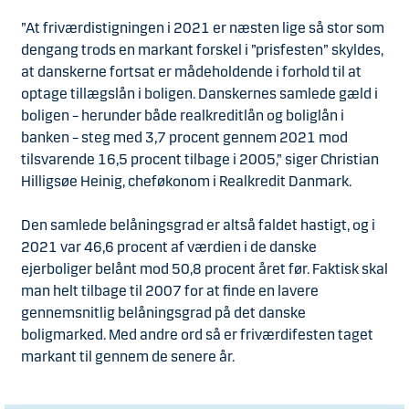
”At friværdistigningen i 2021 er næsten lige så stor som
dengang trods en markant forskel i ”prisfesten” skyldes,
at danskerne fortsat er mådeholdende i forhold til at
optage tillægslån i boligen. Danskernes samlede gæld i
boligen – herunder både realkreditlån og boliglån i
banken – steg med 3,7 procent gennem 2021 mod
tilsvarende 16,5 procent tilbage i 2005,” siger Christian
Hilligsøe Heinig, cheføkonom i Realkredit Danmark.
Den samlede belåningsgrad er altså faldet hastigt, og i
2021 var 46,6 procent af værdien i de danske
ejerboliger belånt mod 50,8 procent året før. Faktisk skal
man helt tilbage til 2007 for at finde en lavere
gennemsnitlig belåningsgrad på det danske
boligmarked. Med andre ord så er friværdifesten taget
markant til gennem de senere år.