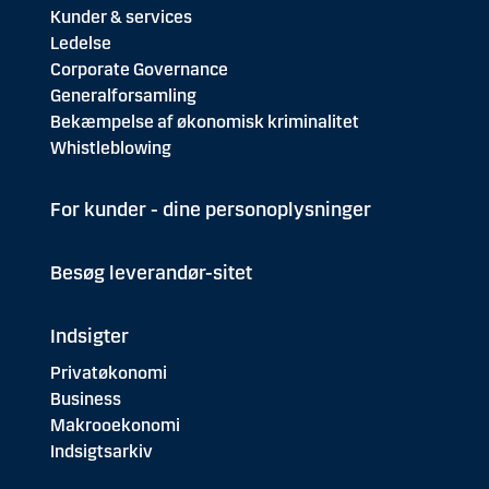
48
Holbæk
209.000
Kunder & services
Ledelse
49
Vejle
197.217
Corporate Governance
Generalforsamling
50
Vordingborg
188.482
Bekæmpelse af økonomisk kriminalitet
51
Næstved
184.310
Whistleblowing
52
Mariagerfjord
179.180
For kunder - dine personoplysninger
53
Kalundborg
178.125
Besøg leverandør-sitet
54
Sønderborg
176.264
55
Syddjurs
175.697
Indsigter
Privatøkonomi
56
Randers
174.362
Business
Makrooekonomi
57
Esbjerg
174.265
Indsigtsarkiv
58
Silkeborg
172.827