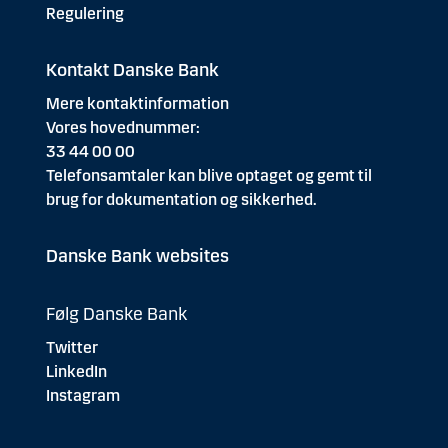
69
Hedensted
108.001
Regulering
70
Billund
102.022
Kontakt Danske Bank
71
Skive
95.750
Mere kontaktinformation
Vores hovednummer:
72
Kerteminde
95.636
33 44 00 00
Telefonsamtaler kan blive optaget og gemt til
73
Aalborg
91.892
brug for dokumentation og sikkerhed.
74
Viborg
91.324
Danske Bank websites
75
Ringkøbing-Skjern
88.783
76
Assens
81.038
Følg Danske Bank
Twitter
77
Herning
75.670
LinkedIn
Instagram
78
Middelfart
75.658
79
Varde
72.087