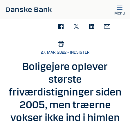
Gå til hovedindhold
Menu
27. MAR. 2022 – INDSIGTER
Boligejere oplever
største
friværdistigninger siden
2005, men træerne
vokser ikke ind i himlen