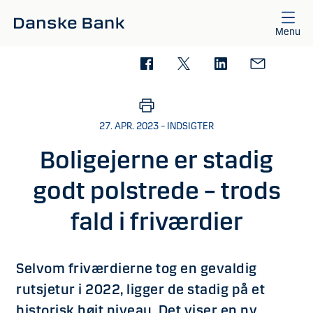
Gå til hovedindhold
Menu
27. APR. 2023 – INDSIGTER
Boligejerne er stadig
godt polstrede – trods
fald i friværdier
Selvom friværdierne tog en gevaldig
rutsjetur i 2022, ligger de stadig på et
historisk højt niveau. Det viser en ny