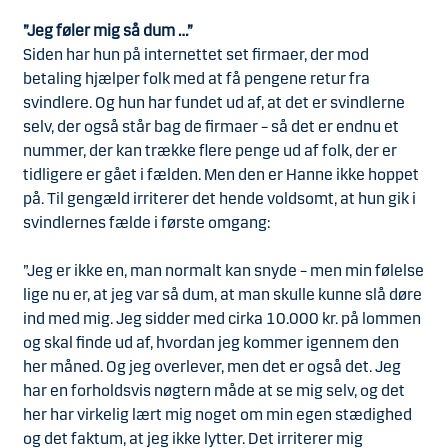
”Jeg føler mig så dum …”
Siden har hun på internettet set firmaer, der mod
betaling hjælper folk med at få pengene retur fra
svindlere. Og hun har fundet ud af, at det er svindlerne
selv, der også står bag de firmaer – så det er endnu et
nummer, der kan trække flere penge ud af folk, der er
tidligere er gået i fælden. Men den er Hanne ikke hoppet
på. Til gengæld irriterer det hende voldsomt, at hun gik i
svindlernes fælde i første omgang:
”Jeg er ikke en, man normalt kan snyde – men min følelse
lige nu er, at jeg var så dum, at man skulle kunne slå døre
ind med mig. Jeg sidder med cirka 10.000 kr. på lommen
og skal finde ud af, hvordan jeg kommer igennem den
her måned. Og jeg overlever, men det er også det. Jeg
har en forholdsvis nøgtern måde at se mig selv, og det
her har virkelig lært mig noget om min egen stædighed
og det faktum, at jeg ikke lytter. Det irriterer mig