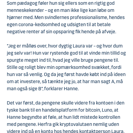
Som pædagog føler hun sig ellers som en rigtig god
menneskekender – og en man ikke lige kan løbe om
hjørner med. Men svindlernes professionalisme, hendes
egen corona-kedsomhed og udsigten til at betale
negative renter af sin opsparing fik hende på afveje.
”Jeg er målløs over, hvor dygtig Laura var – og hvor dum
jeg selv var! Hun var rystende god til at vinde min tillid og
spurgte meget ind til, hvad jeg ville bruge pengene til.
Stille og roligt blev min opmærksomhed svækket, fordi
hun var så venlig. Og da jeg først havde købt ind på ideen
om at investere, så tænkte jeg jo, at har man sagt A, må
man også sige B”, forklarer Hanne.
Det var først, da pengene skulle videre fra kontoen i den
tyske bank til en handelsplatform for bitcoin, Luno, at
Hanne begyndte at føle, at hun lidt mistede kontrollen
med pengene. Herfra gik kryptovalutaen nemlig uden
videre ind på en konto hos hendes kontaktperson Laura,