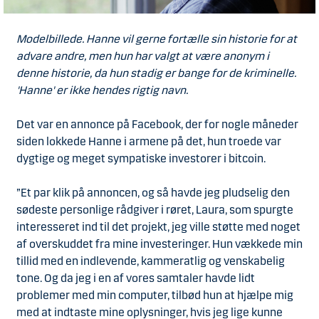
Modelbillede. Hanne vil gerne fortælle sin historie for at
advare andre, men hun har valgt at være anonym i
denne historie, da hun stadig er bange for de kriminelle.
'Hanne' er ikke hendes rigtig navn.
Det var en annonce på Facebook, der for nogle måneder
siden lokkede Hanne i armene på det, hun troede var
dygtige og meget sympatiske investorer i bitcoin.
”Et par klik på annoncen, og så havde jeg pludselig den
sødeste personlige rådgiver i røret, Laura, som spurgte
interesseret ind til det projekt, jeg ville støtte med noget
af overskuddet fra mine investeringer. Hun vækkede min
tillid med en indlevende, kammeratlig og venskabelig
tone. Og da jeg i en af vores samtaler havde lidt
problemer med min computer, tilbød hun at hjælpe mig
med at indtaste mine oplysninger, hvis jeg lige kunne