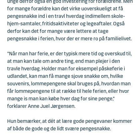
unge derfor også en god investering for forældrene. Men
for mange forældre kan det virke uoverskueligt at få
pengesnakke ind i en travl hverdag indimellem skole-
hjem-samtaler, fritidsaktiviteter og legeaftaler. Også
derfor kan det for mange være lettere at tage
pengesnakke i ferien, hvor der er mere ro på familielivet.
”Når man har ferie, er der typisk mere tid og overskud til,
at man kan tale om andre ting, end man plejer i den
travle hverdag. Holder man for eksempel påskeferie i
udlandet, kan man få mange sjove snakke om, hvilke
souvenirs, lommepengene skal bruges på, hvordan man
får lommepengene til at række til hele ferien, eller hvor
mange is man kan købe hver dag for sine penge,”
forklarer Anne Juel Jørgensen.
Hun bemærker, at dét at lære gode pengevaner kommer
af både de gode og de lidt svære pengesnakke.