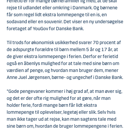
Ferietid er for mange børnefamilier lig med, at de skal
rejse til udlandet eller omkring i Danmark. Og børnene
får som regel lidt ekstra lommepenge til en is, en
sodavand eller en souvenir. Det viser en ny undersøgelse
foretaget af YouGov for Danske Bank.
Til trods for økonomisk usikkerhed svarer 70 procent af
de adspurgte forældre til børn mellem 5 år og 17 år, at
de giver ekstra lommepenge i ferien. Derfor er ferietid
også en åbenlys mulighed for at tale med sine børn om
værdien af penge, og hvordan man bruger dem, mener
Anne Juel Jørgensen, børne- og ungechef i Danske Bank.
”Gode pengevaner kommer i høj grad af, at man øver sig,
og det er der ofte rig mulighed for at gøre, når man
holder ferie, fordi mange børn får lidt ekstra
lommepenge til oplevelser, legetøj eller slik. Selv hvis
man ikke tager ud at rejse, kan man sagtens tale med
sine børn om, hvordan de bruger lommepengene i ferien.