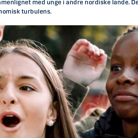
enlignet med unge i andre nordiske lande. Det
onomisk turbulens.