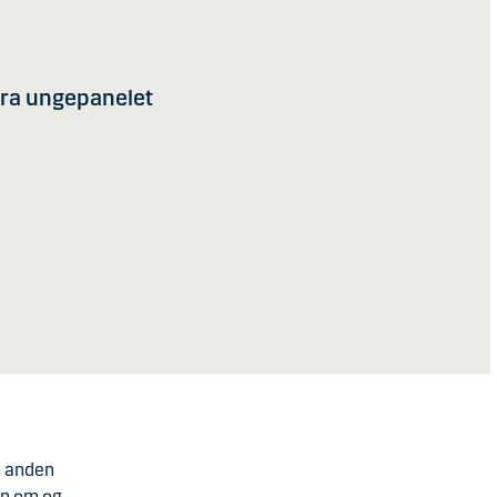
fra ungepanelet
n anden
en om og