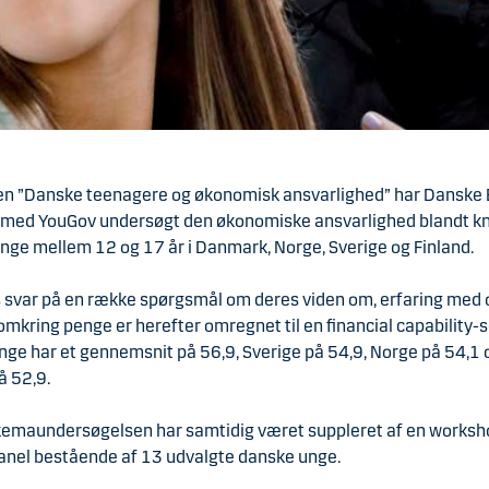
ten ”Danske teenagere og økonomisk ansvarlighed” har Danske
ed YouGov undersøgt den økonomiske ansvarlighed blandt k
nge mellem 12 og 17 år i Danmark, Norge, Sverige og Finland.
 svar på en række spørgsmål om deres viden om, erfaring med 
mkring penge er herefter omregnet til en financial capability-
nge har et gennemsnit på 56,9, Sverige på 54,9, Norge på 54,1 
på 52,9.
emaundersøgelsen har samtidig været suppleret af en works
anel bestående af 13 udvalgte danske unge.