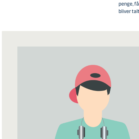
penge, få
bliver t