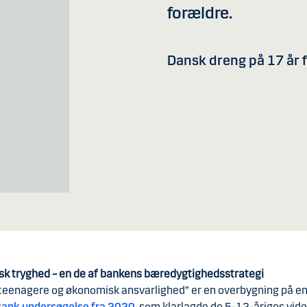
forældre.
Dansk dreng på 17 år 
k tryghed – en de af bankens bæredygtighedsstrategi
teenagere og økonomisk ansvarlighed” er en overbygning på e
ank undersøgelse fra 2020
, som klarlagde de 5-12-åriges vid