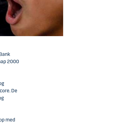
 Bank
nap 2000
og
score. De
og
hop med