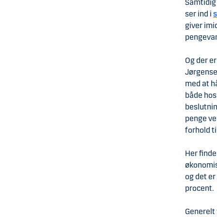
Samtidig
ser ind i
s
giver imi
pengevan
Og der er
Jørgensen
med at hå
både hos
beslutnin
penge ved
forhold ti
Her finde
økonomisk
og det er
procent.
Generelt 