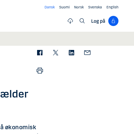
Dansk
Suomi
Norsk
Svenska
English
Log på
gælder
 på økonomisk