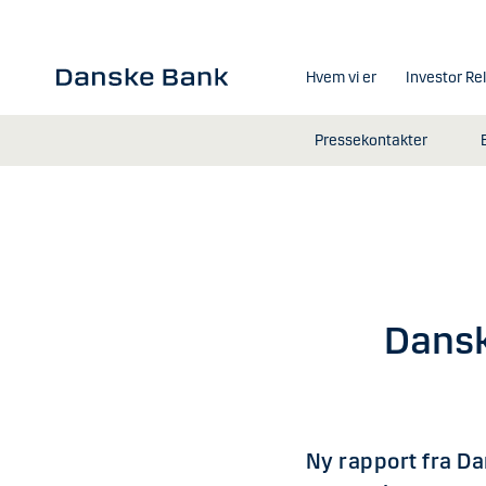
Gå til hovedindhold
Hvem vi er
Investor Re
Pressekontakter
Dansk
Ny rapport fra D