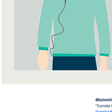
Økonomis
”Danske 
Danske B