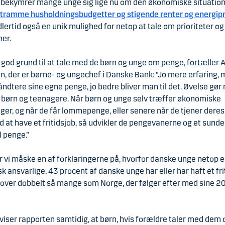
 bekymrer mange unge sig lige nu om den økonomiske situation,
tramme husholdningsbudgetter og stigende renter og energipr
dlertid også en unik mulighed for netop at tale om prioriteter og
er.
 god grund til at tale med de børn og unge om penge, fortæller 
, der er børne- og ungechef i Danske Bank: ”Jo mere erfaring, 
ndtere sine egne penge, jo bedre bliver man til det. Øvelse gør
 børn og teenagere. Når børn og unge selv træffer økonomiske
ger, og når de får lommepenge, eller senere når de tjener dere
 at have et fritidsjob, så udvikler de pengevanerne og et sunde
l penge.”
r vi måske en af forklaringerne på, hvorfor danske unge netop 
 ansvarlige. 43 procent af danske unge har eller har haft et fri
 over dobbelt så mange som Norge, der følger efter med sine 2
viser rapporten samtidig, at børn, hvis forældre taler med dem