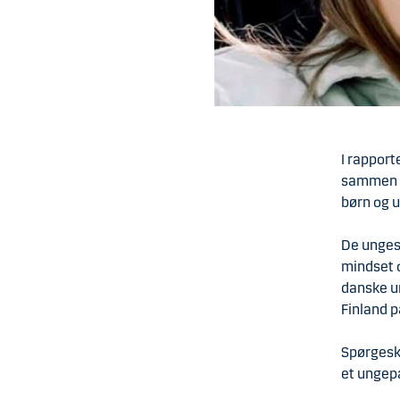
I rappor
sammen m
børn og u
De unges
mindset o
danske u
Finland 
Spørgesk
et ungep