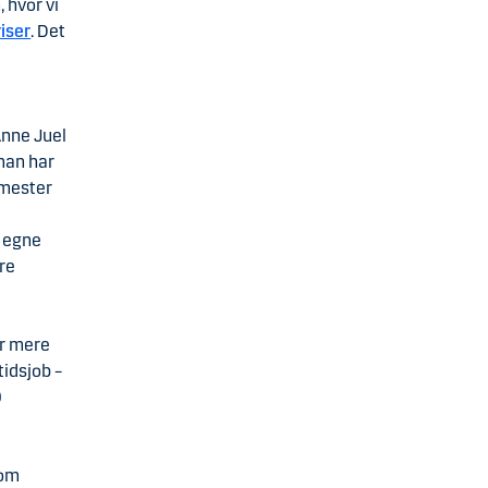
 hvor vi
iser
. Det
Anne Juel
man har
 mester
s egne
re
er mere
tidsjob –
0
 om