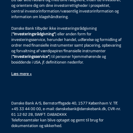
Du bør altid rådføre dig med dine rådgivere, inden du investerer,
og orientere dig om dine investorrettigheder i prospektet,
central investorinformation/væsentlig investorinformation og
information om klagehåndtering.
Danske Bank tilbyder ikke investeringsrådgivning
(
”Investeringsrådgivning”
) eller anden form for
investeringsservice, herunder handel, udførelse og formidling af
ordrer med finansielle instrumenter samt placering, opbevaring
og forvaltning af værdipapirer/finansielle instrumenter
(
”Investeringsservice”
) til personer hjemmehørende og
bosiddende i USA, jf. definitionen nedenfor.
Læs mere »
Danske Bank A/S, Bernstorffsgade 40, 1577 København V. Tlf.
+45 33 44 00 00, e-mail: danskebank@danskebank.dk, CVR-nr.
61 12 62 28, SWIFT: DABADKKK
Telefonsamtaler kan blive optaget og gemt til brug for
dokumentation og sikkerhed.