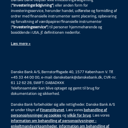
Danske Bank tilbyder ikke investeringsrådgivning
(
”Investeringsrådgivning”
) eller anden form for
investeringsservice, herunder handel, udførelse og formidling af
ordrer med finansielle instrumenter samt placering, opbevaring
og forvaltning af værdipapirer/finansielle instrumenter
(
”Investeringsservice”
) til personer hjemmehørende og
bosiddende i USA, jf. definitionen nedenfor.
Læs mere »
Danske Bank A/S, Bernstorffsgade 40, 1577 København V. Tlf.
+45 33 44 00 00, e-mail: danskebank@danskebank.dk, CVR-nr.
61 12 62 28, SWIFT: DABADKKK
Telefonsamtaler kan blive optaget og gemt til brug for
dokumentation og sikkerhed.
Danske Bank forbeholder sig alle rettigheder. Danske Bank A/S
er under tilsyn af
Finanstilsynet
. Læs vores
behandling af
personoplysninger og cookies
og
vilkår for brug
. Læs vores
information om behandling af personoplysninger -
enkeltmandsvirksomheder
,
information om behandling af