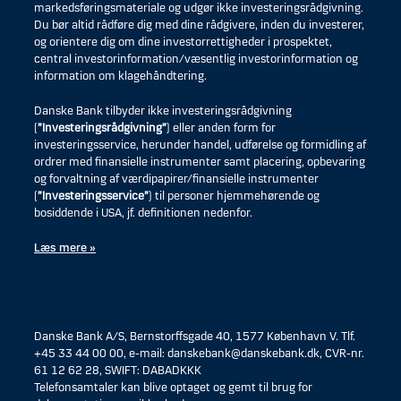
markedsføringsmateriale og udgør ikke investeringsrådgivning.
Du bør altid rådføre dig med dine rådgivere, inden du investerer,
og orientere dig om dine investorrettigheder i prospektet,
central investorinformation/væsentlig investorinformation og
information om klagehåndtering.
Danske Bank tilbyder ikke investeringsrådgivning
(
”Investeringsrådgivning”
) eller anden form for
investeringsservice, herunder handel, udførelse og formidling af
ordrer med finansielle instrumenter samt placering, opbevaring
og forvaltning af værdipapirer/finansielle instrumenter
(
”Investeringsservice”
) til personer hjemmehørende og
bosiddende i USA, jf. definitionen nedenfor.
Læs mere »
Danske Bank A/S, Bernstorffsgade 40, 1577 København V. Tlf.
+45 33 44 00 00, e-mail: danskebank@danskebank.dk, CVR-nr.
61 12 62 28, SWIFT: DABADKKK
Telefonsamtaler kan blive optaget og gemt til brug for