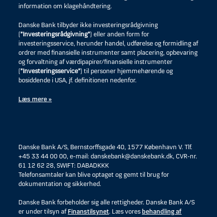
information om klagehåndtering.
Danske Bank tilbyder ikke investeringsrådgivning
(
”Investeringsrådgivning”
) eller anden form for
investeringsservice, herunder handel, udførelse og formidling af
ordrer med finansielle instrumenter samt placering, opbevaring
og forvaltning af værdipapirer/finansielle instrumenter
(
”Investeringsservice”
) til personer hjemmehørende og
bosiddende i USA, jf. definitionen nedenfor.
Læs mere »
Danske Bank A/S, Bernstorffsgade 40, 1577 København V. Tlf.
+45 33 44 00 00, e-mail: danskebank@danskebank.dk, CVR-nr.
61 12 62 28, SWIFT: DABADKKK
Telefonsamtaler kan blive optaget og gemt til brug for
dokumentation og sikkerhed.
Danske Bank forbeholder sig alle rettigheder. Danske Bank A/S
er under tilsyn af
Finanstilsynet
. Læs vores
behandling af