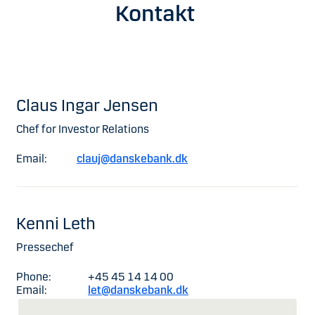
Kontakt
Claus Ingar Jensen
Chef for Investor Relations
Email:
clauj@danskebank.dk
Kenni Leth
Pressechef
Phone:
+45 45 14 14 00
Email:
let@danskebank.dk