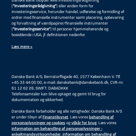
Danske Bank tilbyder ikke investeringsrådgivning
(
”Investeringsrådgivning”
) eller anden form for
investeringsservice, herunder handel, udførelse og formidling af
ordrer med finansielle instrumenter samt placering, opbevaring
og forvaltning af værdipapirer/finansielle instrumenter
(
”Investeringsservice”
) til personer hjemmehørende og
bosiddende i USA, jf. definitionen nedenfor.
Læs mere »
Danske Bank A/S, Bernstorffsgade 40, 1577 København V. Tlf.
+45 33 44 00 00, e-mail: danskebank@danskebank.dk, CVR-nr.
61 12 62 28, SWIFT: DABADKKK
Telefonsamtaler kan blive optaget og gemt til brug for
dokumentation og sikkerhed.
Danske Bank forbeholder sig alle rettigheder. Danske Bank A/S
er under tilsyn af
Finanstilsynet
. Læs vores
behandling af
personoplysninger og cookies
og
vilkår for brug
. Læs vores
information om behandling af personoplysninger -
enkeltmandsvirksomheder
,
information om behandling af