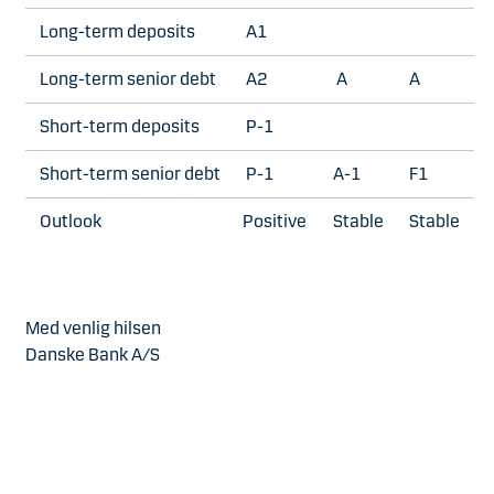
Long-term deposits
A1
Long-term senior debt
A2
A
A
Short-term deposits
P-1
Short-term senior debt
P-1
A-1
F1
Outlook
Positive
Stable
Stable
Med venlig hilsen
Danske Bank A/S