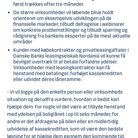
først trækkes efter tre måneder.
De større virksomheder vil løbende blive holdt
orienteret om eksempelvis udviklingen på de
finansielle markeder, tilbudt deltagelse i webinarer
om konkrete problemstillinger og tilbudt sparring og
rådgivning fra bankens eksperter på de mest aktuelle
områder
Kunder med købekontrakter og privatleasingaftaler i
Danske Banks leasingselskab Nordania vil kunne få
bevilget overtræk til at betale forfaldne ydelser.
Virksomheder med leasingkontrakter kan få
henstand med betalinger, forhøjet kassekreditten
eller udvidet deres låneramme.
- Vi vil kigge på den enkelte person eller virksomheds
situation og derudfra vurdere, hvordan vi bedst kan
hjælpe dem. For nogle vil det være at tilbyde henstand
med ydelsen på boliglånet i op til seks måneder, for
andre er det afdragene på bilen eller en midlertidig
udvidelse af kassekreditten, som vil være den bedste
løsning for at hjælpe dem gennem den kommende tid.