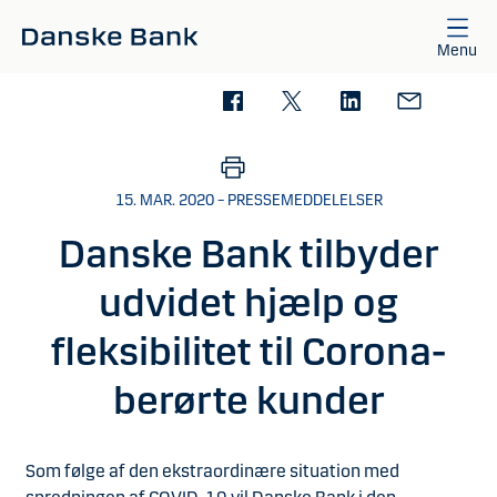
Gå til hovedindhold
Menu
15. MAR. 2020 – PRESSEMEDDELELSER
Danske Bank tilbyder
udvidet hjælp og
fleksibilitet til Corona-
berørte kunder
Som følge af den ekstraordinære situation med