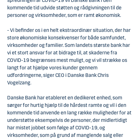
spredningen af COVID-19 vil Danske Bank i den
kommende tid udvide støtten og rådgivningen til de
personer og virksomheder, som er ramt økonomisk.
- Vi befinder os i en helt ekstraordinær situation, der har
store økonomiske konsekvenser for både samfundet,
virksomheder og familier. Som landets største bank har
vi et stort ansvar for at bidrage til, at skaderne fra
COVID-19 begrænses mest muligt, og vi vil strække os
langt for at hjælpe vores kunder gennem
udfordringerne, siger CEO i Danske Bank Chris
Vogelzang.
Danske Bank har etableret en dedikeret enhed, som
sørger for hurtig hjælp til de hårdest ramte og vil i den
kommende tid anvende en lang række muligheder for at
understøtte eksempelvis de personer, der midlertidigt
har mistet jobbet som følge af COVID-19, og
virksomheder, som på grund af manglende salg eller