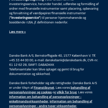
investeringsservice, herunder handel, udførelse og formidling af
ordrer med finansielle instrumenter samt placering, opbevaring
og forvaltning af værdipapirer/finansielle instrumenter
(
”Investeringsservice”
) til personer hjemmehørende og
bosiddende i USA, jf. definitionen nedenfor.
Læs mere »
Danske Bank A/S, Bernstorffsgade 40, 1577 København V. Tlf.
+45 33 44 00 00, e-mail: danskebank@danskebank.dk, CVR-nr.
61 12 62 28, SWIFT: DABADKKK
Telefonsamtaler kan blive optaget og gemt til brug for
dokumentation og sikkerhed.
Danske Bank forbeholder sig alle rettigheder. Danske Bank A/S
er under tilsyn af
Finanstilsynet
. Læs vores
behandling af
personoplysninger og cookies
og
vilkår for brug
. Læs vores
information om behandling af personoplysninger -
enkeltmandsvirksomheder
,
information om behandling af
personoplysninger - andre typer virksomheder
,