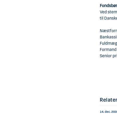
Fondsbør
Ved stem
til Dansk
Næstform
Bankassi
Fuldmægt
Formand i
Senior pr
Relate
14. dec. 20