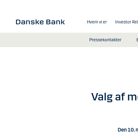
Gå til hovedindhold
Hvem vi er
Investor Re
Pressekontakter
Valg af 
Den 10. 