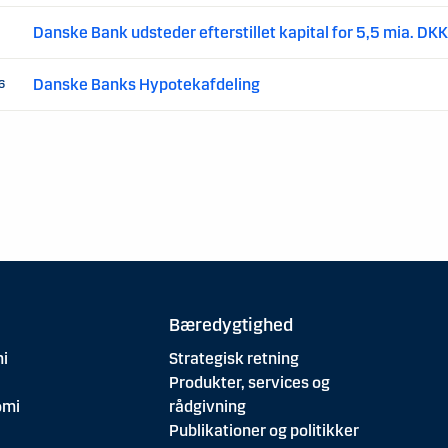
Danske Bank udsteder efterstillet kapital for 5,5 mia. DK
Danske Banks Hypotekafdeling
6
Bæredygtighed
i
Strategisk retning
Produkter, services og
omi
rådgivning
Publikationer og politikker