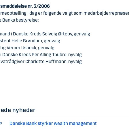
smeddelelse nr. 3/2006
meoptælling i dag er følgende valgt som medarbejderrepræse
e Banks bestyrelse:
and i Danske Kreds Solveig Ørteby, genvalg
stent Helle Brøndum, genvalg
ig Verner Usbeck, genvalg
 Danske Kreds Per Alling Toubro, nyvalg
ivatrådgiver Charlotte Hoffmann, nyvalg
rede nyheder
Danske Bank styrker wealth management
06