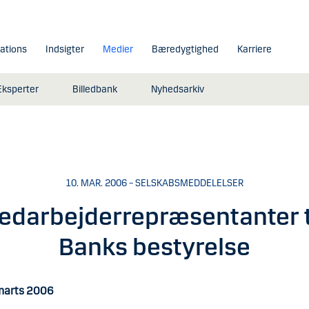
lations
Indsigter
Medier
Bæredygtighed
Karriere
Eksperter
Billedbank
Nyhedsarkiv
10. MAR. 2006 – SELSKABSMEDDELELSER
medarbejderrepræsentanter t
Banks bestyrelse
marts 2006