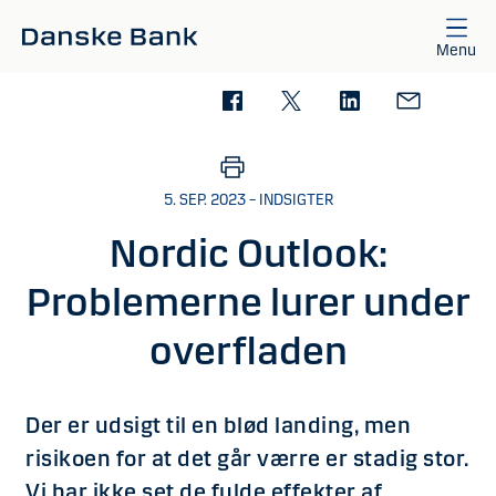
Gå til hovedindhold
Menu
5. SEP. 2023 – INDSIGTER
Nordic Outlook:
Problemerne lurer under
overfladen
Der er udsigt til en blød landing, men
risikoen for at det går værre er stadig stor.
Vi har ikke set de fulde effekter af