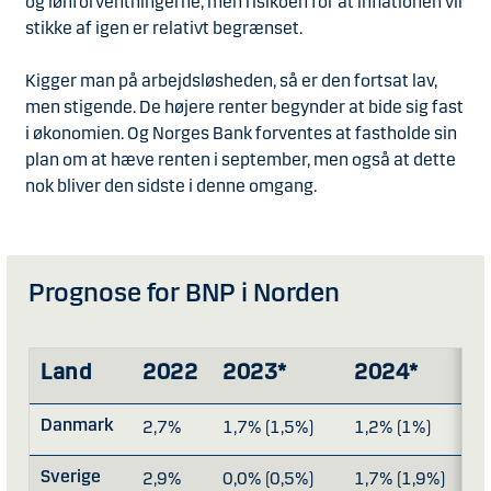
og lønforventningerne, men risikoen for at inflationen vil
stikke af igen er relativt begrænset.
Kigger man på arbejdsløsheden, så er den fortsat lav,
men stigende. De højere renter begynder at bide sig fast
i økonomien. Og Norges Bank forventes at fastholde sin
plan om at hæve renten i september, men også at dette
nok bliver den sidste i denne omgang.
Prognose for BNP i Norden
Land
2022
2023*
2024*
Danmark
2,7%
1,7% (1,5%)
1,2% (1%)
Sverige
2,9%
0,0% (0,5%)
1,7% (1,9%)