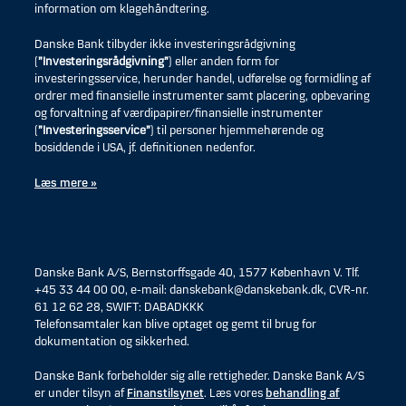
information om klagehåndtering.
Danske Bank tilbyder ikke investeringsrådgivning
(
”Investeringsrådgivning”
) eller anden form for
investeringsservice, herunder handel, udførelse og formidling af
ordrer med finansielle instrumenter samt placering, opbevaring
og forvaltning af værdipapirer/finansielle instrumenter
(
”Investeringsservice”
) til personer hjemmehørende og
bosiddende i USA, jf. definitionen nedenfor.
Læs mere »
Danske Bank A/S, Bernstorffsgade 40, 1577 København V. Tlf.
+45 33 44 00 00, e-mail: danskebank@danskebank.dk, CVR-nr.
61 12 62 28, SWIFT: DABADKKK
Telefonsamtaler kan blive optaget og gemt til brug for
dokumentation og sikkerhed.
Danske Bank forbeholder sig alle rettigheder. Danske Bank A/S
er under tilsyn af
Finanstilsynet
. Læs vores
behandling af