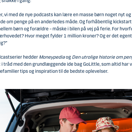
 snakke i gang:
r, vi med de nye podcasts kan lære en masse børn noget nyt og
e om penge på en anderledes måde. Og forhåbentlig kickstart
llem børn og forældre – måske i bilen på vej på ferie. For hvorf
rhovedet? Hvor meget fylder 1 million kroner? Og er det egentl
ig?”
dcastserier hedder
Moneypedia
og
Den utrolige historie om pe
nt i tråd med den grundlæggende ide bag GoLittle, som altid har 
efamilier tips og inspiration til de bedste oplevelser.