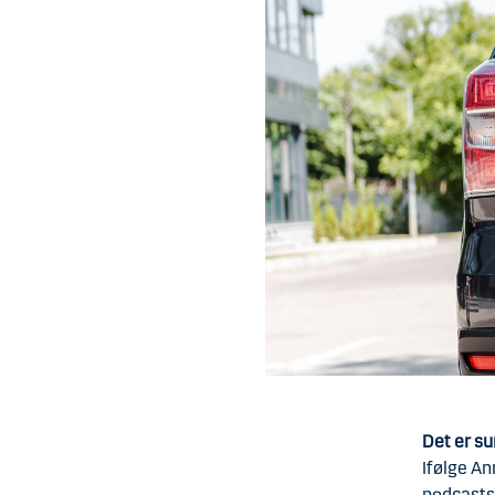
Det er s
Ifølge An
podcastse