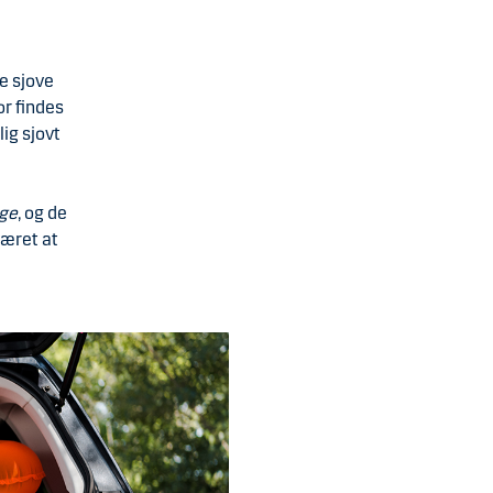
e sjove
or findes
ig sjovt
nge
, og de
været at