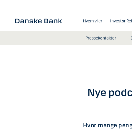
Gå til hovedindhold
Hvem vi er
Investor Re
Pressekontakter
Nye podc
Hvor mange penge 