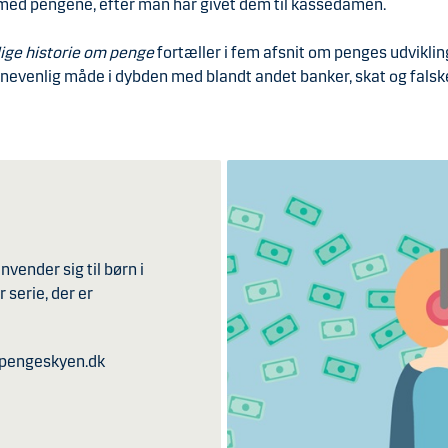
 med pengene, efter man har givet dem til kassedamen.
lige historie om penge
fortæller i fem afsnit om penges udviklin
rnevenlig måde i dybden med blandt andet banker, skat og falsk
nvender sig til børn i
r serie, der er
på pengeskyen.dk