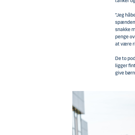
tanker og
”Jeg håbe
spændend
snakke me
penge ove
at være r
De to po
ligger fi
give børn