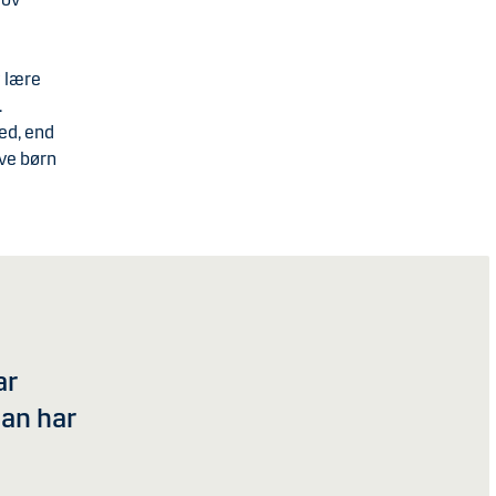
t lære
.
ed, end
ive børn
ar
an har