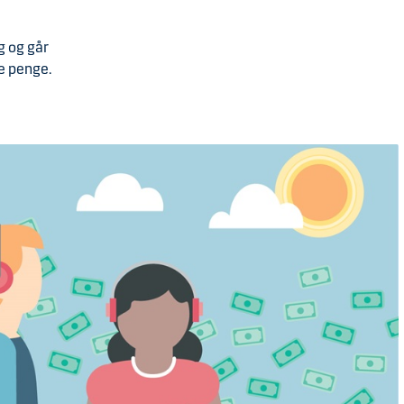
g og går
e penge.