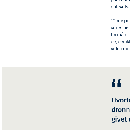
oplevels
“Gode pen
vores bør
formålet 
de, der i
viden om 
Hvorf
dronn
givet