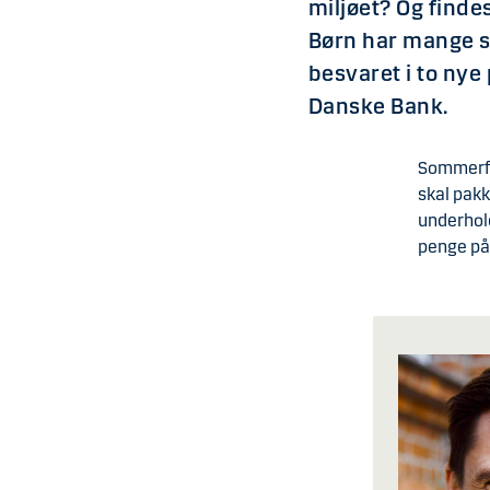
miljøet? Og finde
Børn har mange s
besvaret i to nye
Danske Bank.
Sommerfer
skal pak
underhold
penge på