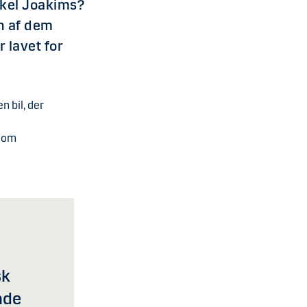
Onkel Joakims?
n af dem
 lavet for
n bil, der
n om
sk
nde