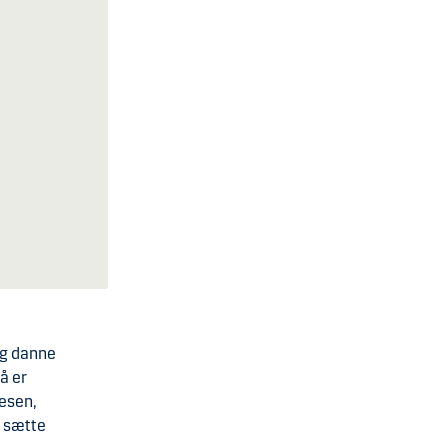
 og danne
å er
Resen,
t sætte