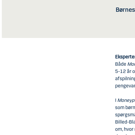
Børnes
Eksperte
Både
Mo
5-12 år o
afspilni
pengevan
I
Moneyp
som børn 
spørgsmå
Billed-Bl
om, hvor 