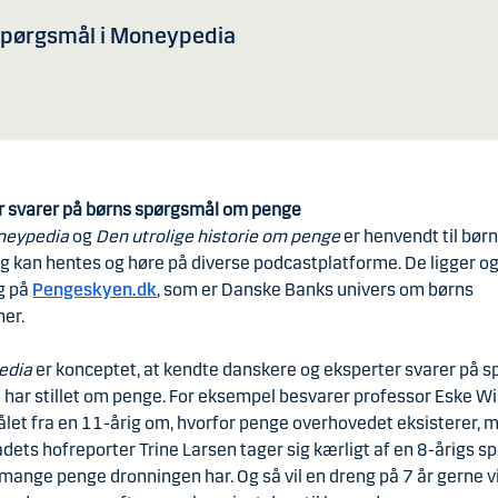
pørgsmål i Moneypedia
r svarer på børns spørgsmål om penge
neypedia
og
Den utrolige historie om penge
er henvendt til børn
g kan hentes og høre på diverse podcastplatforme. De ligger ogs
ng på
Pengeskyen.dk
, som er Danske Banks univers om børns
er.
edia
er konceptet, at kendte danskere og eksperter svarer på s
har stillet om penge. For eksempel besvarer professor Eske Wi
let fra en 11-årig om, hvorfor penge overhovedet eksisterer, 
adets hofreporter Trine Larsen tager sig kærligt af en 8-årigs 
mange penge dronningen har. Og så vil en dreng på 7 år gerne v