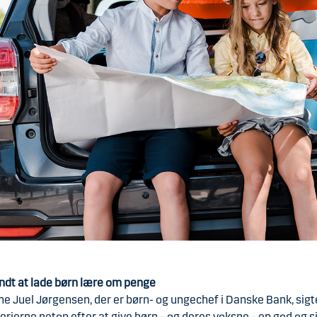
undt at lade børn lære om penge
ne Juel Jørgensen, der er børn- og ungechef i Danske Bank, sigt
rierne netop efter at give børn – og deres voksne – en god og s