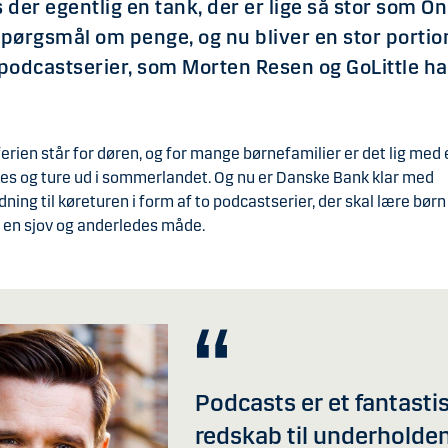
s der egentlig en tank, der er lige så stor som 
pørgsmål om penge, og nu bliver en stor portio
 podcastserier, som Morten Resen og GoLittle har
ien står for døren, og for mange børnefamilier er det lig med e
kes og ture ud i sommerlandet. Og nu er Danske Bank klar med
ning til køreturen i form af to podcastserier, der skal lære bør
 en sjov og anderledes måde.
Podcasts er et fantasti
redskab til underholde