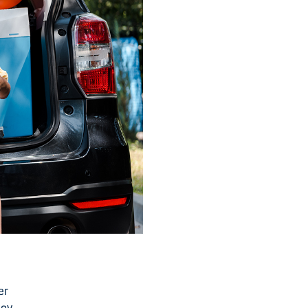
er
jov