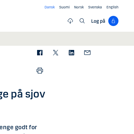
Dansk
Suomi
Norsk
Svenska
English
Log på
e på sjov
enge godt for