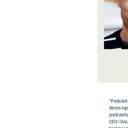
"Podcasts
deres egn
podcasts 
CEO i GoL