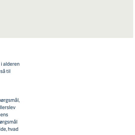
 i alderen
å til
pørgsmål,
llerslev
mens
spørgsmål
ide, hvad