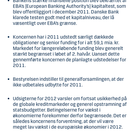
Bankens stærke finansielle position blev bekræftet af
EBA’s (European Banking Authority’s) kapitaltest, som
blev offentliggjort i december 2011. Danske Bank
klarede testen godt med et kapitalniveau, der lå
væsentligt over EBA’s grænse.
Koncernen har i 2011 udstedt særligt dækkede
obligationer og senior funding for i alt 59,1 mia. kr.
Markedet for længereløbende funding blev generelt
stærkt begrænset i løbet af 2. halvår. Uanset dette
gennemførte koncernen de planlagte udstedelser for
2011.
Bestyrelsen indstiller til generalforsamlingen, at der
ikke udbetales udbytte for 2011.
Udsigterne for 2012 varsler om fortsat usikkerhed på
de globale kreditmarkeder og generel opstramning af
statsbudgetter. Betingelserne for vækst i
økonomierne forekommer derfor begrænsede. Det er
således koncernens forventning, at der vil være
meget lav vækst i de europæiske økonomier i 2012.