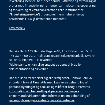
investeringsservice, herunder handel, udførelse og formidling af
ordrer med finansielle instrumenter samt placering, opbevaring
og forvaltning af værdipapirer/finansielle instrumenter
(
”Investeringsservice”
) til personer hjemmehørende og
bosiddende i USA, jf. definitionen nedenfor.
Læs mere »
Danske Bank A/S, Bernstorffsgade 40, 1577 København V. Tlf.
+45 33 44 00 00, e-mail: danskebank@danskebank.dk, CVR-nr.
61 12 62 28, SWIFT: DABADKKK
Telefonsamtaler kan blive optaget og gemt til brug for
dokumentation og sikkerhed.
Danske Bank forbeholder sig alle rettigheder. Danske Bank A/S
er under tilsyn af
Finanstilsynet
. Læs vores
behandling af
personoplysninger og cookies
og
vilkår for brug
. Læs vores
information om behandling af personoplysninger -
enkeltmandsvirksomheder
,
information om behandling af
personoplysninger - andre typer virksomheder
,