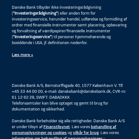
Danske Bank tilbyder ikke investeringsrådgivning
(
”Investeringsrådgivning”
) eller anden form for
investeringsservice, herunder handel, udførelse og formidling af
ordrer med finansielle instrumenter samt placering, opbevaring
og forvaltning af værdipapirer/finansielle instrumenter
(
”Investeringsservice”
) til personer hjemmehørende og
bosiddende i USA, jf. definitionen nedenfor.
Læs mere »
Danske Bank A/S, Bernstorffsgade 40, 1577 København V. Tlf.
+45 33 44 00 00, e-mail: danskebank@danskebank.dk, CVR-nr.
61 12 62 28, SWIFT: DABADKKK
Telefonsamtaler kan blive optaget og gemt til brug for
dokumentation og sikkerhed.
Danske Bank forbeholder sig alle rettigheder. Danske Bank A/S
er under tilsyn af
Finanstilsynet
. Læs vores
behandling af
personoplysninger og cookies
og
vilkår for brug
. Læs vores
information om behandling af personoplysninger -