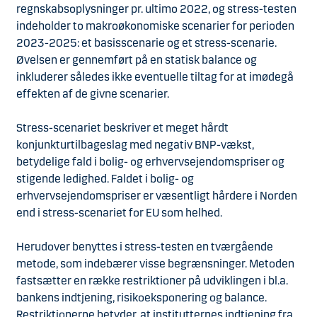
regnskabsoplysninger pr. ultimo 2022, og stress-testen
indeholder to makroøkonomiske scenarier for perioden
2023-2025: et basisscenarie og et stress-scenarie.
Øvelsen er gennemført på en statisk balance og
inkluderer således ikke eventuelle tiltag for at imødegå
effekten af de givne scenarier.
Stress-scenariet beskriver et meget hårdt
konjunkturtilbageslag med negativ BNP-vækst,
betydelige fald i bolig- og erhvervsejendomspriser og
stigende ledighed. Faldet i bolig- og
erhvervsejendomspriser er væsentligt hårdere i Norden
end i stress-scenariet for EU som helhed.
Herudover benyttes i stress-testen en tværgående
metode, som indebærer visse begrænsninger. Metoden
fastsætter en række restriktioner på udviklingen i bl.a.
bankens indtjening, risikoeksponering og balance.
Restriktionerne betyder, at institutternes indtjening fra