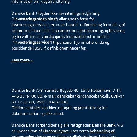
information om klagehåndtering.
Danske Bank tilbyder ikke investeringsrådgivning
(
”Investeringsrådgivning”
) eller anden form for
investeringsservice, herunder handel, udførelse og formidling af
ordrer med finansielle instrumenter samt placering, opbevaring
og forvaltning af værdipapirer/finansielle instrumenter
(
”Investeringsservice”
) til personer hjemmehørende og
bosiddende i USA, jf. definitionen nedenfor.
Læs mere »
Danske Bank A/S, Bernstorffsgade 40, 1577 København V. Tlf.
+45 33 44 00 00, e-mail: danskebank@danskebank.dk, CVR-nr.
61 12 62 28, SWIFT: DABADKKK
Telefonsamtaler kan blive optaget og gemt til brug for
dokumentation og sikkerhed.
Danske Bank forbeholder sig alle rettigheder. Danske Bank A/S
er under tilsyn af
Finanstilsynet
. Læs vores
behandling af