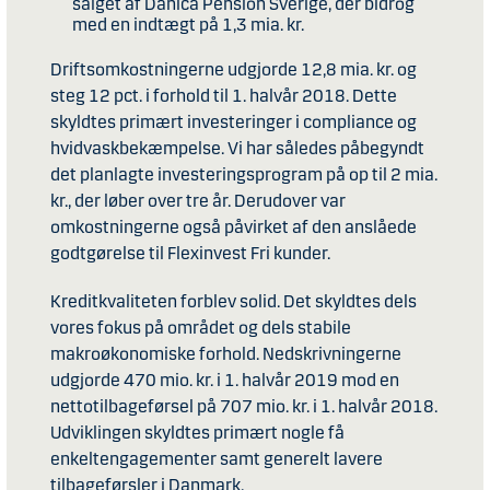
salget af Danica Pension Sverige, der bidrog
med en indtægt på 1,3 mia. kr.
Driftsomkostningerne udgjorde 12,8 mia. kr. og
steg 12 pct. i forhold til 1. halvår 2018. Dette
skyldtes primært investeringer i compliance og
hvidvaskbekæmpelse. Vi har således påbegyndt
det planlagte investeringsprogram på op til 2 mia.
kr., der løber over tre år. Derudover var
omkostningerne også påvirket af den anslåede
godtgørelse til Flexinvest Fri kunder.
Kreditkvaliteten forblev solid. Det skyldtes dels
vores fokus på området og dels stabile
makroøkonomiske forhold. Nedskrivningerne
udgjorde 470 mio. kr. i 1. halvår 2019 mod en
nettotilbageførsel på 707 mio. kr. i 1. halvår 2018.
Udviklingen skyldtes primært nogle få
enkeltengagementer samt generelt lavere
tilbageførsler i Danmark.