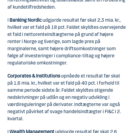
af kundetilfredsheden.
I
Banking Nordic
udgjorde resultat før skat 2,3 mia. kr.,
hvilket var et fald på 18 pct. Faldet skyldtes overvejende
et fald i nettorenteindtægterne på grund af højere
renter i Norge og Sverige, som lagde pres på
marginalerne, samt højere driftsomkostninger som
følge af investeringer i compliance-tiltag og højere
regulatoriske omkostninger.
Corporates & Institutions
opnåede et resultat før skat
på 1,6 mia. kr., hvilket var et fald på 40 pct. i forhold til
samme periode sidste år. Faldet skyldtes stigende
nedskrivninger på udlån og en negativ udvikling i
værdireguleringer på derivater. Indtægterne var også
negativt påvirket af svage handelsindtægter i FI&C i 2.
kvartal.
I
Wealth Management
udgjorde resultat før skat 2,6