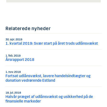
milliardbeløb. På baggrund af vores indtjenings- og
kapitalgrundlag er vi af den opfattelse, at vi vil kunne
tilpasse os de ændrede krav.
Relaterede nyheder
30. apr. 2019
1. kvartal 2019: Svær start på året trods udlånsvækst
1. feb. 2019
Årsrapport 2018
1. nov. 2018
Fortsat udlånsvækst, lavere handelsindtægter og
donation vedrørende Estland
18. jul. 2018
Halvår præget af udlånsvækst og usikkerhed på de
finansielle markeder