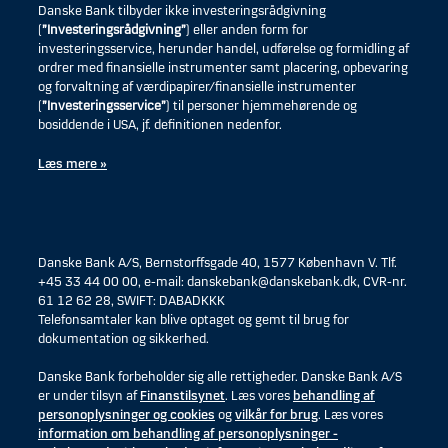
Danske Bank tilbyder ikke investeringsrådgivning
(
”Investeringsrådgivning”
) eller anden form for
investeringsservice, herunder handel, udførelse og formidling af
ordrer med finansielle instrumenter samt placering, opbevaring
og forvaltning af værdipapirer/finansielle instrumenter
(
”Investeringsservice”
) til personer hjemmehørende og
bosiddende i USA, jf. definitionen nedenfor.
Læs mere »
Danske Bank A/S, Bernstorffsgade 40, 1577 København V. Tlf.
+45 33 44 00 00, e-mail: danskebank@danskebank.dk, CVR-nr.
61 12 62 28, SWIFT: DABADKKK
Telefonsamtaler kan blive optaget og gemt til brug for
dokumentation og sikkerhed.
Danske Bank forbeholder sig alle rettigheder. Danske Bank A/S
er under tilsyn af
Finanstilsynet
. Læs vores
behandling af
personoplysninger og cookies
og
vilkår for brug
. Læs vores
information om behandling af personoplysninger -