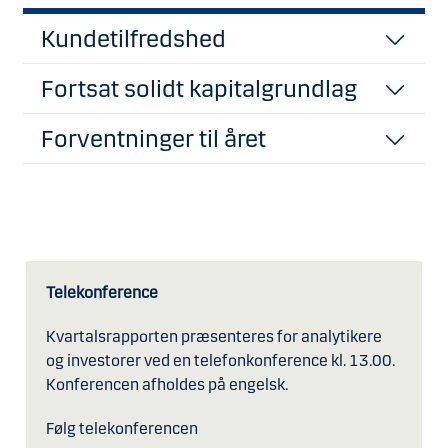
Kundetilfredshed
Fortsat solidt kapitalgrundlag
Forventninger til året
Telekonference
Kvartalsrapporten præsenteres for analytikere
og investorer ved en telefonkonference kl. 13.00.
Kundetilfredshed
Konferencen afholdes på engelsk.
Kundetilfredsheden og -afgangen blandt privatkunder i
Danmark var fortsat påvirket af Estlandsagen. I 1. halvår
Fortsat solidt kapitalgrundlag
Følg telekonferencen
2019 var der en kundeafgang på ca. 13.600 NemKonto-
Danske Bank har fortsat et solidt kapitalgrundlag med