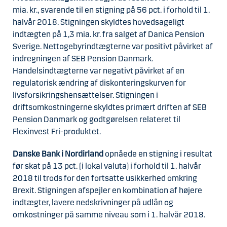
mia. kr., svarende til en stigning på 56 pct. i forhold til 1.
halvår 2018. Stigningen skyldtes hovedsageligt
indtægten på 1,3 mia. kr. fra salget af Danica Pension
Sverige. Nettogebyrindtægterne var positivt påvirket af
indregningen af SEB Pension Danmark.
Handelsindtægterne var negativt påvirket af en
regulatorisk ændring af diskonteringskurven for
livsforsikringshensættelser. Stigningen i
driftsomkostningerne skyldtes primært driften af SEB
Pension Danmark og godtgørelsen relateret til
Flexinvest Fri-produktet.
Danske Bank i Nordirland
opnåede en stigning i resultat
før skat på 13 pct. (i lokal valuta) i forhold til 1. halvår
2018 til trods for den fortsatte usikkerhed omkring
Brexit. Stigningen afspejler en kombination af højere
indtægter, lavere nedskrivninger på udlån og
omkostninger på samme niveau som i 1. halvår 2018.