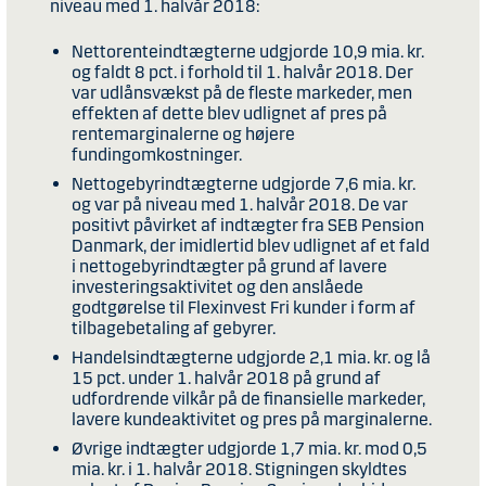
niveau med 1. halvår 2018:
Nettorenteindtægterne udgjorde 10,9 mia. kr.
og faldt 8 pct. i forhold til 1. halvår 2018. Der
var udlånsvækst på de fleste markeder, men
effekten af dette blev udlignet af pres på
rentemarginalerne og højere
fundingomkostninger.
Nettogebyrindtægterne udgjorde 7,6 mia. kr.
og var på niveau med 1. halvår 2018. De var
positivt påvirket af indtægter fra SEB Pension
Danmark, der imidlertid blev udlignet af et fald
i nettogebyrindtægter på grund af lavere
investeringsaktivitet og den anslåede
godtgørelse til Flexinvest Fri kunder i form af
tilbagebetaling af gebyrer.
Handelsindtægterne udgjorde 2,1 mia. kr. og lå
15 pct. under 1. halvår 2018 på grund af
udfordrende vilkår på de finansielle markeder,
lavere kundeaktivitet og pres på marginalerne.
Øvrige indtægter udgjorde 1,7 mia. kr. mod 0,5
mia. kr. i 1. halvår 2018. Stigningen skyldtes